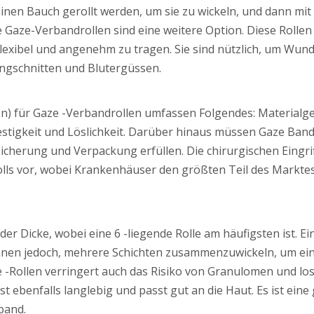
inen Bauch gerollt werden, um sie zu wickeln, und dann mit
e Gaze-Verbandrollen sind eine weitere Option. Diese Rollen
exibel und angenehm zu tragen. Sie sind nützlich, um Wun
singschnitten und Blutergüssen.
n) für Gaze -Verbandrollen umfassen Folgendes: Materialge
festigkeit und Löslichkeit. Darüber hinaus müssen Gaze Ban
cherung und Verpackung erfüllen. Die chirurgischen Eingri
lls vor, wobei Krankenhäuser den größten Teil des Markte
der Dicke, wobei eine 6 -liegende Rolle am häufigsten ist. Ei
s Ihnen jedoch, mehrere Schichten zusammenzuwickeln, um ei
e -Rollen verringert auch das Risiko von Granulomen und lo
st ebenfalls langlebig und passt gut an die Haut. Es ist eine
band.