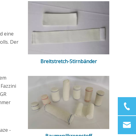
d eine
lls. Der
Breitstretch-Stirnbänder
dem
Fazzini
AGR
immer
aze -
Baumwollkreppstoff