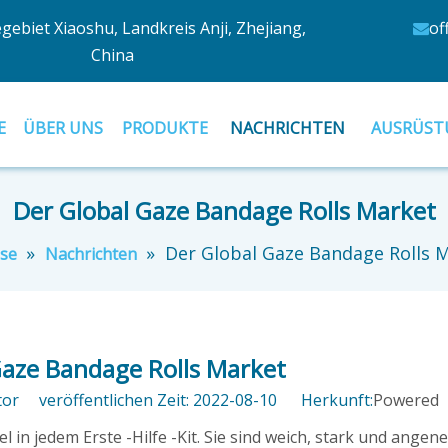
egebiet Xiaoshu, Landkreis Anji, Zhejiang,
of

China
E
ÜBER UNS
PRODUKTE
NACHRICHTEN
AUSRÜST
Der Global Gaze Bandage Rolls Market
»
»
Der Global Gaze Bandage Rolls 
se
Nachrichten
Gaze Bandage Rolls Market
tor veröffentlichen Zeit: 2022-08-10 Herkunft:
Powered
in jedem Erste -Hilfe -Kit. Sie sind weich, stark und ange