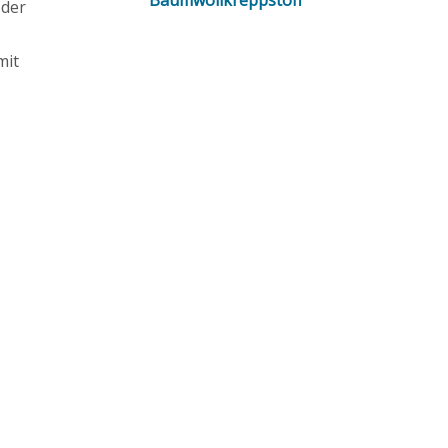
 der
mit