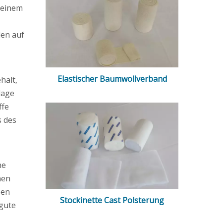
 einem
den auf
Elastischer Baumwollverband
halt,
dage
ffe
s des
ne
nen
sen
Stockinette Cast Polsterung
 gute