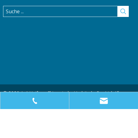
© 2020 Anji Huifeng Chirurgische Verbände Co., Ltd. Alle
Rechte vorbehalten.