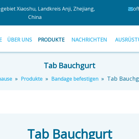
egebiet Xiaoshu, Landkreis Anji, Zhejiang,
of

China
E
ÜBER UNS
PRODUKTE
NACHRICHTEN
AUSRÜST
Tab Bauchgurt
»
»
»
Tab Bauchg
hause
Produkte
Bandage befestigen
Tab Bauchgurt