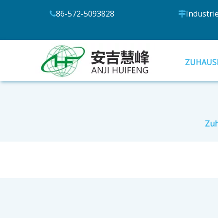
86-572-5093828
Industri


ZUHAUS
Zu