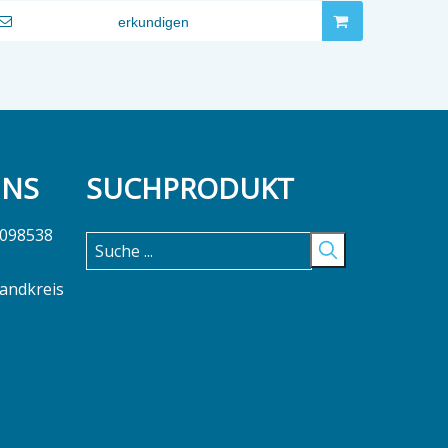
erkundigen
UNS
SUCHPRODUKT
5098538
Landkreis