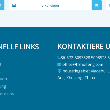
erkundigen
KONTAKTIERE 
ELLE LINKS
e
86-572-5093828 5098528 

s
office@hzhuifeng.com

Industriegebiet Xiaoshu, 
e

Anji, Zhejiang, China
hten
ung
iere uns