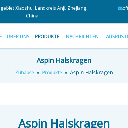
egebiet Xiaoshu, Landkreis Anji, Zhejiang,
of

China
E
ÜBER UNS
PRODUKTE
NACHRICHTEN
AUSRÜST
Aspin Halskragen
»
»
Aspin Halskragen
Zuhause
Produkte
Aspin Halskragen