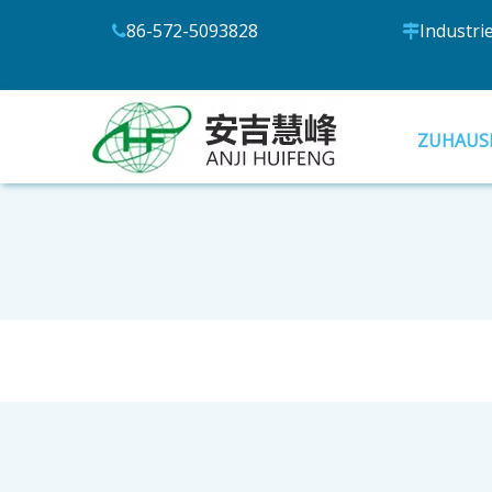
86-572-5093828
Industri


ZUHAUS