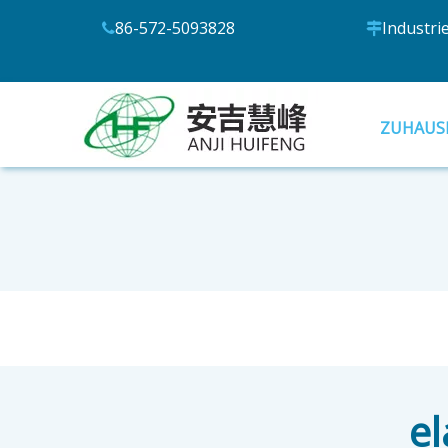
86-572-5093828
Industri


ZUHAUS
el