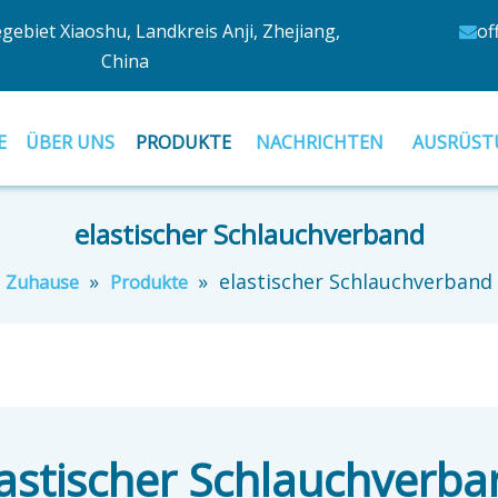
egebiet Xiaoshu, Landkreis Anji, Zhejiang,
of

China
E
ÜBER UNS
PRODUKTE
NACHRICHTEN
AUSRÜST
elastischer Schlauchverband
»
»
elastischer Schlauchverband
Zuhause
Produkte
astischer Schlauchverb