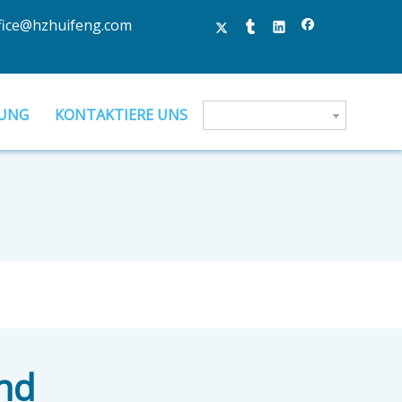
fice@hzhuifeng.com
UNG
KONTAKTIERE UNS
and